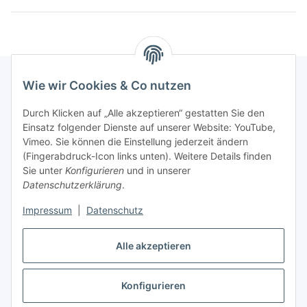
Wie wir Cookies & Co nutzen
Informationen
Durch Klicken auf „Alle akzeptieren“ gestatten Sie den
Einsatz folgender Dienste auf unserer Website: YouTube,
Vimeo. Sie können die Einstellung jederzeit ändern
036204. 803903
(Fingerabdruck-Icon links unten). Weitere Details finden
Achtung!!!
Sie unter
Konfigurieren
und in unserer
Datenschutzerklärung
.
Derzeit nur Freitag
Impressum
|
Datenschutz
16:00 – 19:00 Uhr
Telefonische Beratung
Alle akzeptieren
Konfigurieren
Vertrag widerrufen