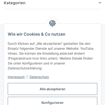
Kategorien
Wie wir Cookies & Co nutzen
Informationen
Durch Klicken auf „Alle akzeptieren“ gestatten Sie den
Einsatz folgender Dienste auf unserer Website: YouTube,
Vimeo. Sie können die Einstellung jederzeit ändern
036204. 803903
(Fingerabdruck-Icon links unten). Weitere Details finden
Achtung!!!
Sie unter
Konfigurieren
und in unserer
Datenschutzerklärung
.
Derzeit nur Freitag
Impressum
|
Datenschutz
16:00 – 19:00 Uhr
Telefonische Beratung
Alle akzeptieren
Konfigurieren
Vertrag widerrufen