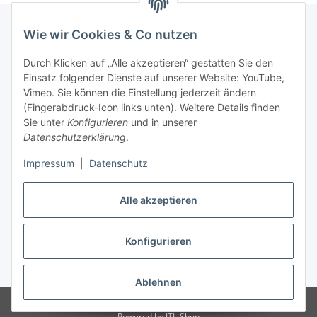
Wie wir Cookies & Co nutzen
Informationen
Durch Klicken auf „Alle akzeptieren“ gestatten Sie den
Einsatz folgender Dienste auf unserer Website: YouTube,
Vimeo. Sie können die Einstellung jederzeit ändern
036204. 803903
(Fingerabdruck-Icon links unten). Weitere Details finden
Achtung!!!
Sie unter
Konfigurieren
und in unserer
Datenschutzerklärung
.
Derzeit nur Freitag
Impressum
|
Datenschutz
16:00 – 19:00 Uhr
Telefonische Beratung
Alle akzeptieren
Konfigurieren
Vertrag widerrufen
* Alle Preise inkl. gesetzlicher USt., zzgl.
Versand
Ablehnen
© RC-High Performance
Irrtümer und Änderungen vorbehalten
Powered by
JTL-Shop