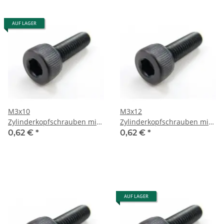
AUF LAGER
M3x10
M3x12
Zylinderkopfschrauben mit
Zylinderkopfschrauben mit
Innensechskant 6 St.
Innensechskant 6 St.
0,62 €
*
0,62 €
*
AUF LAGER