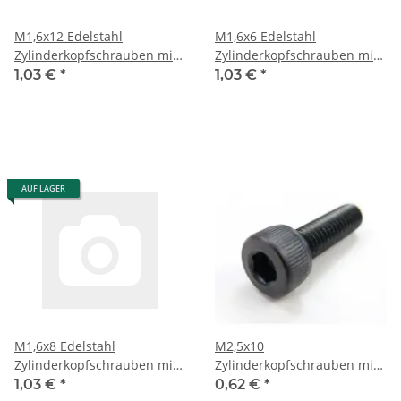
M1,6x12 Edelstahl
M1,6x6 Edelstahl
Zylinderkopfschrauben mit
Zylinderkopfschrauben mit
Innensechskant 6 St.
Innensechskant 6 St.
1,03 €
*
1,03 €
*
AUF LAGER
M1,6x8 Edelstahl
M2,5x10
Zylinderkopfschrauben mit
Zylinderkopfschrauben mit
Innensechskant 6 St.
Innensechskant 6 St.
1,03 €
*
0,62 €
*