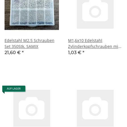
Edelstahl M2.5 Schrauben
M1,6x10 Edelstahl
Set 350Stk. SAMIX
Zylinderkopfschrauben mit
Innensechskant 6 St.
21,60 €
*
1,03 €
*
AUF LAGER