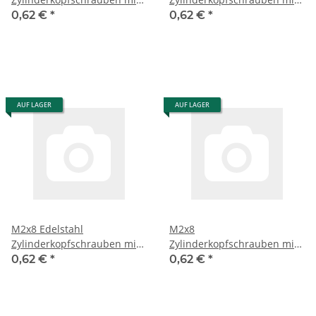
Innensechskant 6 St.
Innensechskant 6 St.
0,62 €
*
0,62 €
*
AUF LAGER
AUF LAGER
M2x8 Edelstahl
M2x8
Zylinderkopfschrauben mit
Zylinderkopfschrauben mit
Innensechskant 6 St.
Innensechskant 6 St.
0,62 €
*
0,62 €
*