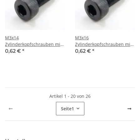
M3x14
M3x16
Zylinderkopfschrauben mit
Zylinderkopfschrauben mit
Innensechskant 6 St.
Innensechskant 6 St.
0,62 €
*
0,62 €
*
Artikel 1 - 20 von 26
Seite
1