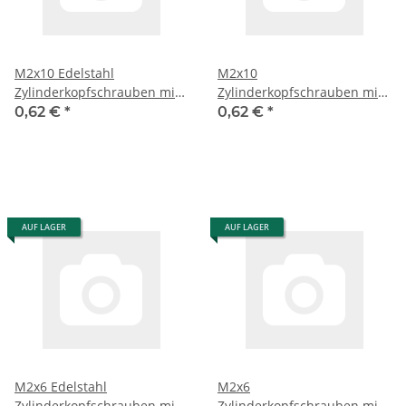
M2x10 Edelstahl
M2x10
Zylinderkopfschrauben mit
Zylinderkopfschrauben mit
Innensechskant 6 St.
Innensechskant 6 St.
0,62 €
*
0,62 €
*
AUF LAGER
AUF LAGER
M2x6 Edelstahl
M2x6
Zylinderkopfschrauben mit
Zylinderkopfschrauben mit