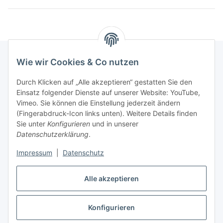
Wie wir Cookies & Co nutzen
Informationen
Durch Klicken auf „Alle akzeptieren“ gestatten Sie den
Einsatz folgender Dienste auf unserer Website: YouTube,
Vimeo. Sie können die Einstellung jederzeit ändern
036204. 803903
(Fingerabdruck-Icon links unten). Weitere Details finden
Achtung!!!
Sie unter
Konfigurieren
und in unserer
Datenschutzerklärung
.
Derzeit nur Freitag
Impressum
|
Datenschutz
16:00 – 19:00 Uhr
Telefonische Beratung
Alle akzeptieren
Konfigurieren
Vertrag widerrufen