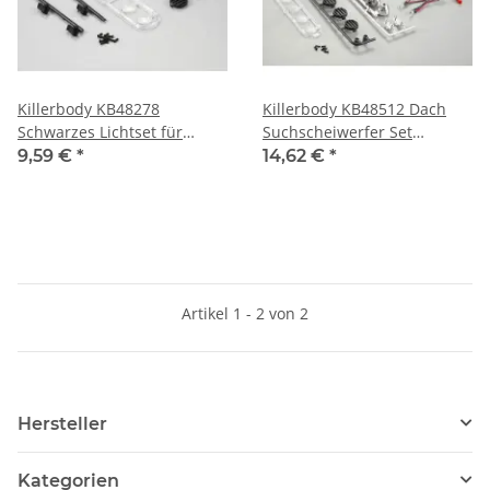
Killerbody KB48278
Killerbody KB48512 Dach
Schwarzes Lichtset für
Suchscheiwerfer Set
Dachträger (ohne LED) Type
Chrome / Schwarz inkl. LED
9,59 €
*
14,62 €
*
"B"
Artikel 1 - 2 von 2
Hersteller
Kategorien