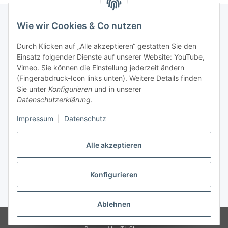
Wie wir Cookies & Co nutzen
Informationen
Durch Klicken auf „Alle akzeptieren“ gestatten Sie den
Einsatz folgender Dienste auf unserer Website: YouTube,
Vimeo. Sie können die Einstellung jederzeit ändern
036204. 803903
(Fingerabdruck-Icon links unten). Weitere Details finden
Achtung!!!
Sie unter
Konfigurieren
und in unserer
Datenschutzerklärung
.
Derzeit nur Freitag
Impressum
|
Datenschutz
16:00 – 19:00 Uhr
Telefonische Beratung
Alle akzeptieren
Konfigurieren
Vertrag widerrufen
* Alle Preise inkl. gesetzlicher USt., zzgl.
Versand
Ablehnen
© RC-High Performance
Irrtümer und Änderungen vorbehalten