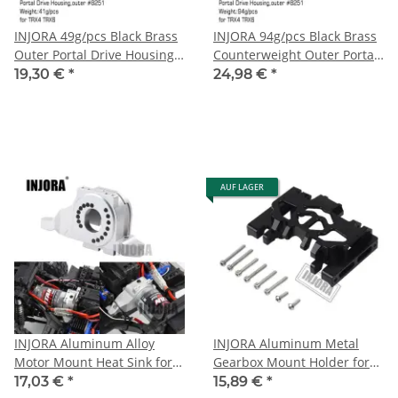
INJORA 49g/pcs Black Brass
INJORA 94g/pcs Black Brass
Outer Portal Drive Housing
Counterweight Outer Portal
#8251 For TRX-4 TRX-6
Drive Housing #8251 For
19,30 €
*
24,98 €
*
TRX-4 TRX-6
AUF LAGER
INJORA Aluminum Alloy
INJORA Aluminum Metal
Motor Mount Heat Sink for
Gearbox Mount Holder for
Traxxas TRX-4
Traxxas TRX-4 Black
17,03 €
*
15,89 €
*