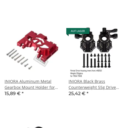
AUF LAGER
INJORA Aluminum Metal
INJORA Black Brass
Gearbox Mount Holder for
Counterweight 55g Drive
Traxxas TRX-4 Red
Housing #8252 For TRX-4
15,89 €
*
25,42 €
*
TRX-6