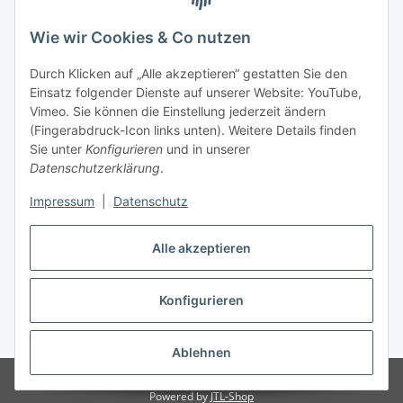
Wie wir Cookies & Co nutzen
Informationen
Durch Klicken auf „Alle akzeptieren“ gestatten Sie den
Einsatz folgender Dienste auf unserer Website: YouTube,
Vimeo. Sie können die Einstellung jederzeit ändern
036204. 803903
(Fingerabdruck-Icon links unten). Weitere Details finden
Achtung!!!
Sie unter
Konfigurieren
und in unserer
Datenschutzerklärung
.
Derzeit nur Freitag
Impressum
|
Datenschutz
16:00 – 19:00 Uhr
Telefonische Beratung
Alle akzeptieren
Konfigurieren
Vertrag widerrufen
* Alle Preise inkl. gesetzlicher USt., zzgl.
Versand
Ablehnen
© RC-High Performance
Irrtümer und Änderungen vorbehalten
Powered by
JTL-Shop