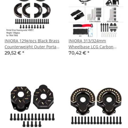
INJORA 129g/pcs Black Brass
INJORA 313/324mm
Counterweight Outer Portal
Wheelbase LCG Carbon
Drive Housing #8251 For
Fiber Chassis Kit Frame
29,52 €
*
70,42 €
*
TRX-4 TRX-6
Girder for 1/10 RC Crawler
TRX4 Upgrade Parts