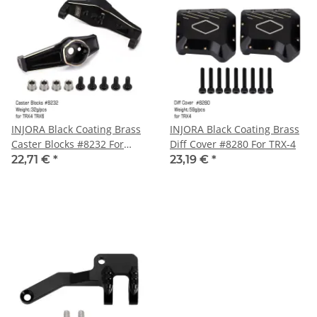
INJORA Black Coating Brass
INJORA Black Coating Brass
Caster Blocks #8232 For
Diff Cover #8280 For TRX-4
TRX-4 TRX-6
22,71 €
*
23,19 €
*