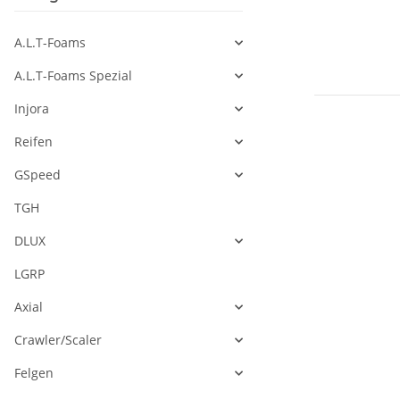
A.L.T-Foams
A.L.T-Foams Spezial
Injora
Reifen
GSpeed
TGH
DLUX
LGRP
Axial
Crawler/Scaler
Felgen