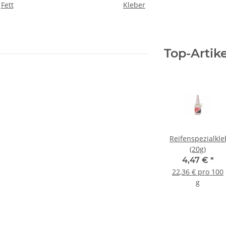
Fett
Kleber
Top-Artike
Reifenspezialkle
(20g)
4,47 €
*
22,36 € pro 100
g