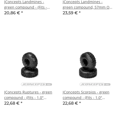
JConcepts Landmines -
JConcepts Landmines -
green compound - (Fits -
green compound, 57mm OD
1.0" SCX24 wheel)
(Fits - #3446 Shuttle wheel &
20,86 €
*
23,59 €
*
Traxxas TRX-4M wheel)
JConcepts Ruptures - green
JConcepts Scorpios - green
compound - (Fits - 1.0"
compound - (Fits - 1.0"
SCX24 wheel) - 63mm OD
SCX24 wheel) - 63mm OD
22,68 €
*
22,68 €
*