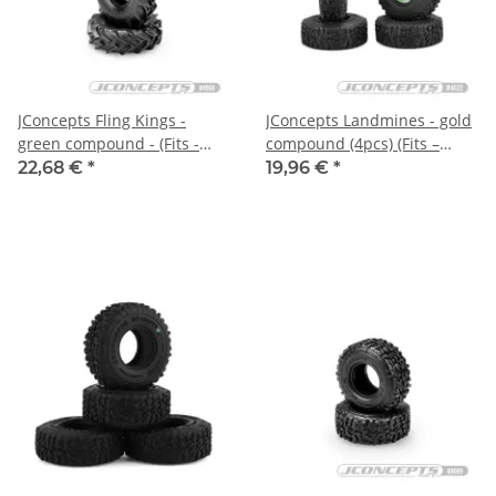
JConcepts Fling Kings -
JConcepts Landmines - gold
green compound - (Fits -
compound (4pcs) (Fits –
1.0" SCX24 wheel) - 63mm
JCO3430B, JCO3431B - 1.0"
22,68 €
*
19,96 €
*
OD
SCX24 wheel)