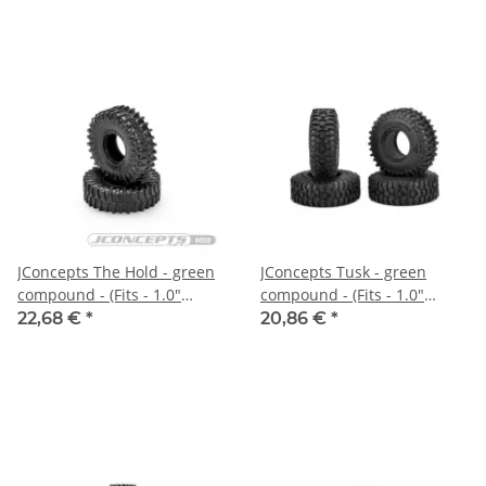
JConcepts The Hold - green
JConcepts Tusk - green
compound - (Fits - 1.0"
compound - (Fits - 1.0"
SCX24 wheel) - 63mm OD
SCX24 wheel)
22,68 €
*
20,86 €
*