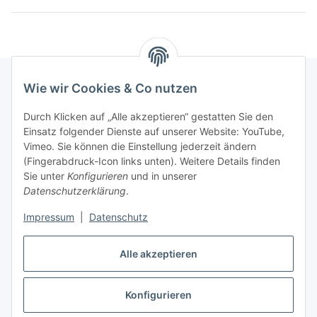
Wie wir Cookies & Co nutzen
Informationen
Durch Klicken auf „Alle akzeptieren“ gestatten Sie den
Einsatz folgender Dienste auf unserer Website: YouTube,
Vimeo. Sie können die Einstellung jederzeit ändern
036204. 803903
(Fingerabdruck-Icon links unten). Weitere Details finden
Achtung!!!
Sie unter
Konfigurieren
und in unserer
Datenschutzerklärung
.
Derzeit nur Freitag
Impressum
|
Datenschutz
16:00 – 19:00 Uhr
Telefonische Beratung
Alle akzeptieren
Konfigurieren
Vertrag widerrufen