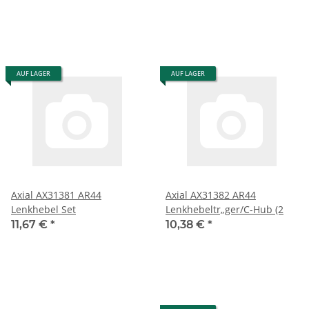
AUF LAGER
AUF LAGER
Axial AX31381 AR44
Axial AX31382 AR44
Lenkhebel Set
Lenkhebeltr„ger/C-Hub (2
11,67 €
*
10,38 €
*