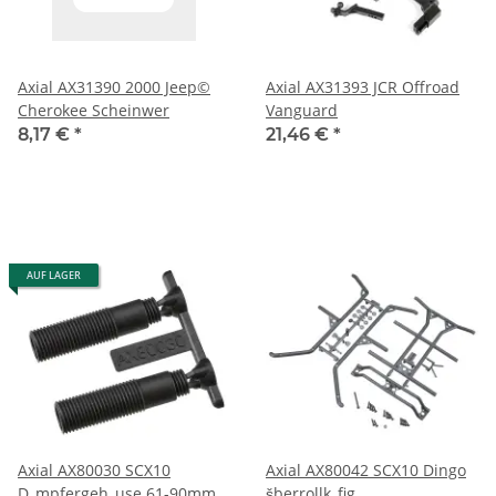
Axial AX31390 2000 Jeep©
Axial AX31393 JCR Offroad
Cherokee Scheinwer
Vanguard
8,17 €
*
21,46 €
*
AUF LAGER
Axial AX80030 SCX10
Axial AX80042 SCX10 Dingo
D„mpfergeh„use 61-90mm,
šberrollk„fig