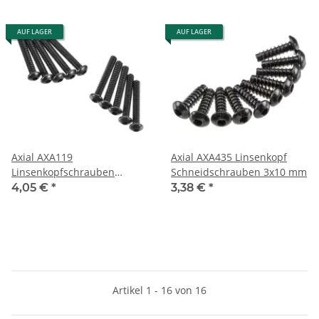
AUF LAGER
AUF LAGER
Axial AXA119
Axial AXA435 Linsenkopf
Linsenkopfschrauben
Schneidschrauben 3x10 mm
M3x20mm,
4,05 €
*
3,38 €
*
Artikel 1 - 16 von 16