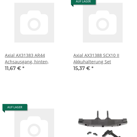
AUF LAGER
Axial AX31383 AR44
Axial AX31388 SCX10 II
Achsausgang, hinten,
Akkuhalterung Set
11,67 €
*
15,37 €
*
AUF LAGER