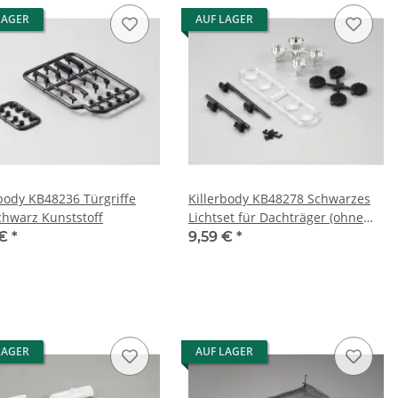
LAGER
AUF LAGER
rbody KB48236 Türgriffe
Killerbody KB48278 Schwarzes
schwarz Kunststoff
Lichtset für Dachträger (ohne
LED) Type "B"
 €
*
9,59 €
*
LAGER
AUF LAGER