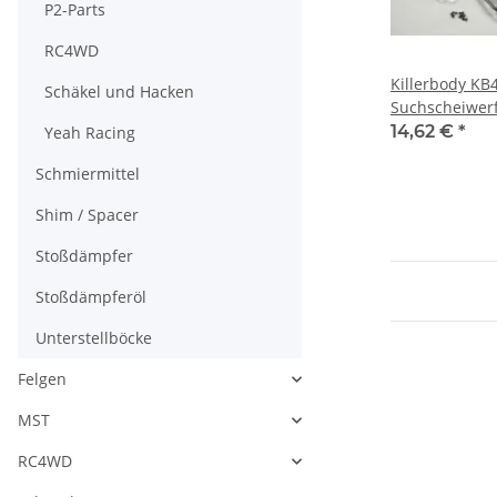
P2-Parts
RC4WD
Killerbody KB
Schäkel und Hacken
Suchscheiwerf
Schwarz inkl.
14,62 €
*
Yeah Racing
Schmiermittel
Shim / Spacer
Stoßdämpfer
Stoßdämpferöl
Unterstellböcke
Felgen
MST
RC4WD