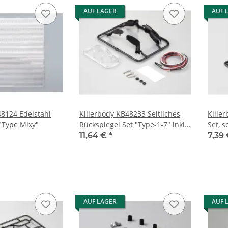
AUF LAGER
AUF 
48124 Edelstahl
Killerbody KB48233 Seitliches
Kille
 "Type Mixy"
Rückspiegel Set "Type-1-7" inkl.
Set, 
LED
11,64 €
*
7,39
AUF LAGER
AUF 