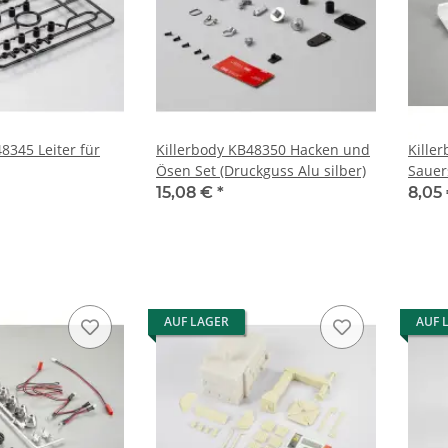
8345 Leiter für
Killerbody KB48350 Hacken und
Kille
Ösen Set (Druckguss Alu silber)
Sauer
15,08 €
*
8,05
AUF LAGER
AUF 