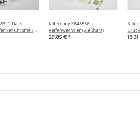
48512 Dach
Killerbody KB48536
Kille
er Set Chrome /
Reifenwechsler (Gießharz)
Druck
 LED
29,85 €
*
18,31