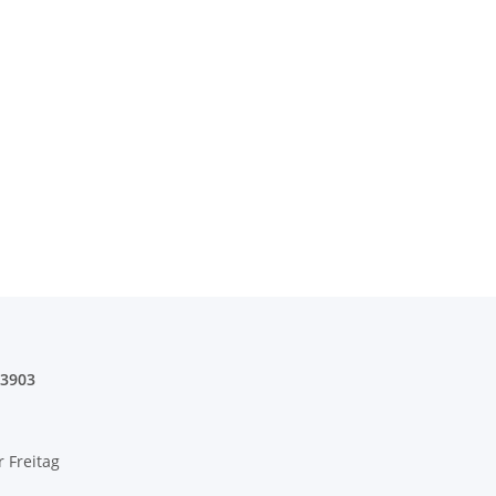
03903
r Freitag