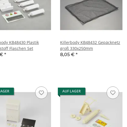
rbody KB48430 Plastik
Killerbody KB48432 Gepäcknetz
stoff Flaschen Set
groß 330x250mm
 €
*
8,05 €
*
LAGER
AUF LAGER