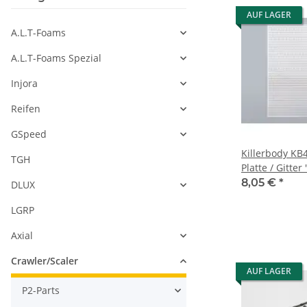
AUF LAGER
A.L.T-Foams
A.L.T-Foams Spezial
Injora
Reifen
GSpeed
Killerbody KB
TGH
Platte / Gitter
8,05 €
*
DLUX
LGRP
Axial
Crawler/Scaler
AUF LAGER
P2-Parts