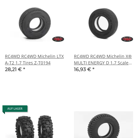
RC4WD RC4WD Michelin LTX
RC4WD RC4WD Michelin X®
A-T2 1.7 Tires Z-T0194
MULTI ENERGY D 1.7 Scale
Tires Z-T0204
28,21 €
*
16,93 €
*
AUF LAGER