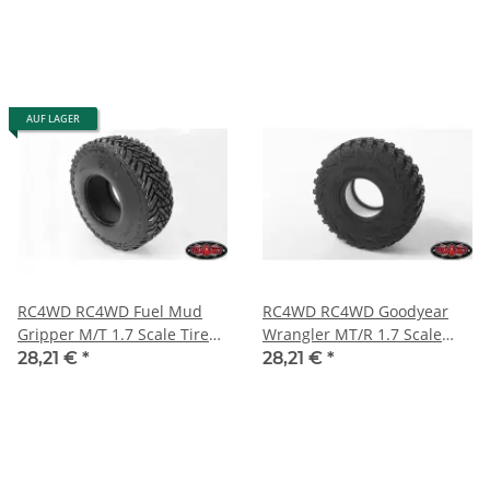
AUF LAGER
RC4WD RC4WD Fuel Mud
RC4WD RC4WD Goodyear
Gripper M/T 1.7 Scale Tires
Wrangler MT/R 1.7 Scale
Z-T0133
Tires Z-T0157
28,21 €
*
28,21 €
*