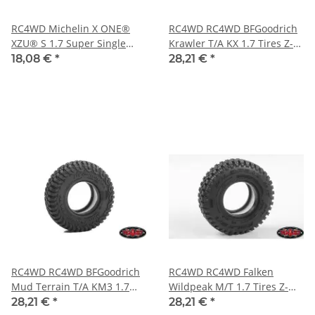
RC4WD Michelin X ONE®
RC4WD RC4WD BFGoodrich
XZU® S 1.7 Super Single
Krawler T/A KX 1.7 Tires Z-
Semi Truck Tires Z-T0176
T0189
18,08 €
*
28,21 €
*
RC4WD RC4WD BFGoodrich
RC4WD RC4WD Falken
Mud Terrain T/A KM3 1.7
Wildpeak M/T 1.7 Tires Z-
Tires Z-T0191
T0179
28,21 €
*
28,21 €
*