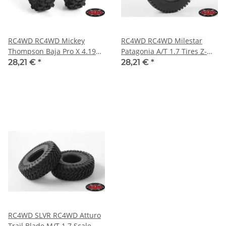
RC4WD RC4WD Mickey
RC4WD RC4WD Milestar
Thompson Baja Pro X 4.19
Patagonia A/T 1.7 Tires Z-
1.7 Scale Tires Z-T0196
T0181
28,21 €
*
28,21 €
*
RC4WD SLVR RC4WD Atturo
Trail Blade M/T 1.7 Scale