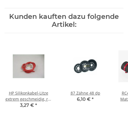
Kunden kauften dazu folgende
Artikel:
HP Silikonkabel-Litze
87 Zähne 48 dp
RC
extrem geschmeidig, rot
Mat 
6,10 €
*
4,0 mm² (1,0m)
3,27 €
*