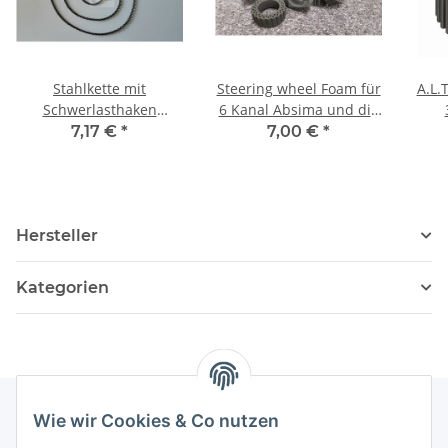
Stahlkette mit
Steering wheel Foam für
A.L.
Schwerlasthaken
6 Kanal Absima und die
schwarz 100 cm Crawler
Flysky GT3C
7,17 €
*
7,00 €
*
Hersteller
Kategorien
Wie wir Cookies & Co nutzen