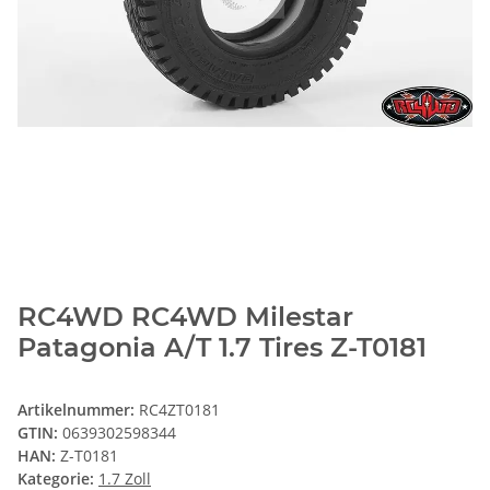
RC4WD RC4WD Milestar
Patagonia A/T 1.7 Tires Z-T0181
Artikelnummer:
RC4ZT0181
GTIN:
0639302598344
HAN:
Z-T0181
Kategorie:
1.7 Zoll