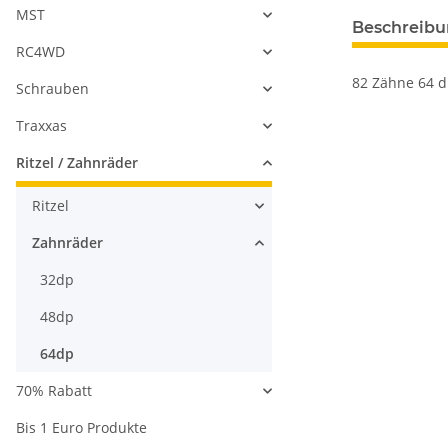
MST
Beschreib
RC4WD
82 Zähne 64 
Schrauben
Traxxas
Ritzel / Zahnräder
Ritzel
Zahnräder
32dp
48dp
64dp
70% Rabatt
Bis 1 Euro Produkte