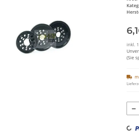
Kateg
Herste
6,
inkl. 
Unver
(Sie 
m
Lieferz
Loading...