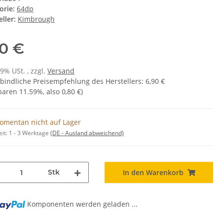
orie:
64dp
ller:
Kimbrough
10 €
19% USt. , zzgl.
Versand
bindliche Preisempfehlung des Herstellers
:
6,90 €
sparen
11.59%
, also
0,80 €
)
omentan nicht auf Lager
eit:
1 - 3 Werktage
(DE - Ausland abweichend)
Stk
In den Warenkorb
Komponenten werden geladen ...