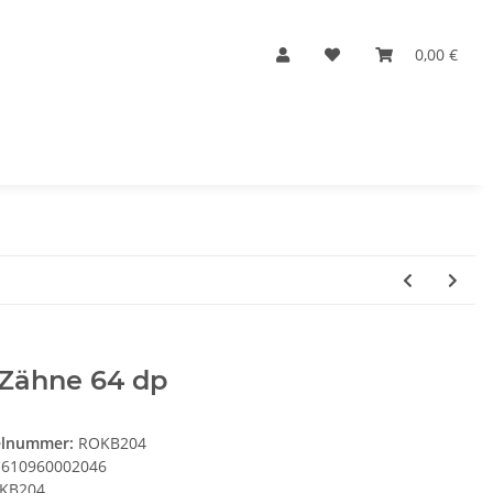
0,00 €
 Zähne 64 dp
elnummer:
ROKB204
610960002046
KB204