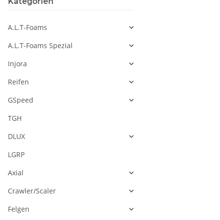
Kategorien
A.L.T-Foams
A.L.T-Foams Spezial
Injora
Reifen
GSpeed
TGH
DLUX
LGRP
Axial
Crawler/Scaler
Felgen