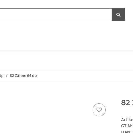
dp
82 Zähne 64 dp
82
Artik
GTIN:
HAN: