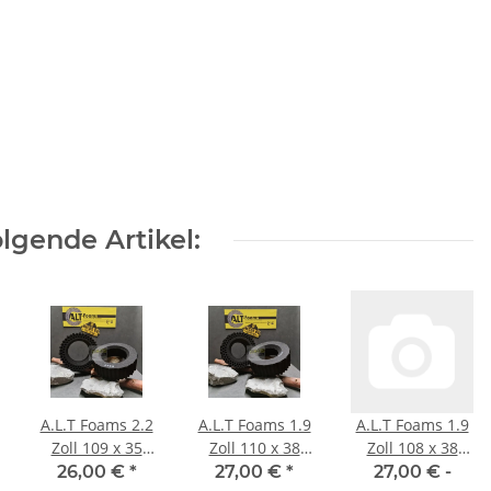
lgende Artikel:
A.L.T Foams 2.2
A.L.T Foams 1.9
A.L.T Foams 1.9
Zoll 109 x 35
Zoll 110 x 38
Zoll 108 x 38
mm Ghost (2
mm Ghost (2
mm (2 Stück)
26,00 €
*
27,00 €
*
27,00 € -