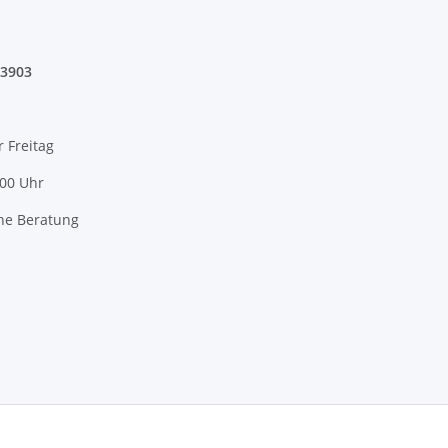
03903
r Freitag
:00 Uhr
he Beratung