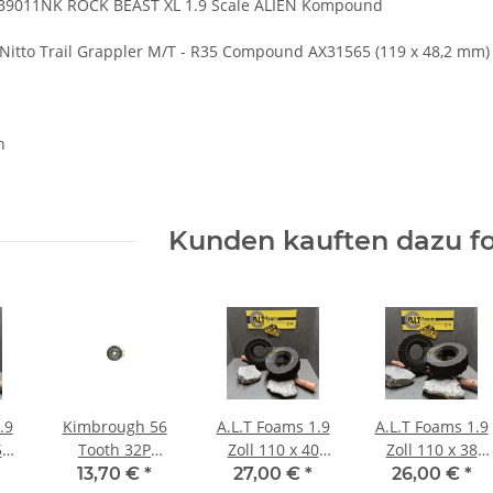
 PB9011NK ROCK BEAST XL 1.9 Scale ALIEN Kompound
9 Nitto Trail Grappler M/T - R35 Compound AX31565 (119 x 48,2 mm)
n
Kunden kauften dazu fo
.9
Kimbrough 56
A.L.T Foams 1.9
A.L.T Foams 1.9
5
Tooth 32P
Zoll 110 x 40
Zoll 110 x 38
er
Precision Spur
mm Ghost (2
mm Ultra Super
13,70 €
*
27,00 €
*
26,00 €
*