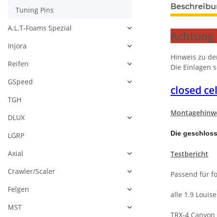
Beschreib
Tuning Pins
A.L.T-Foams Spezial
Achtung 
Injora
Hinweis zu de
Reifen
Die Einlagen 
GSpeed
closed ce
TGH
Montagehinwe
DLUX
Die geschlosse
LGRP
Axial
Testbericht
Crawler/Scaler
Passend für f
Felgen
alle 1.9 Louis
MST
TRX-4 Canyon 