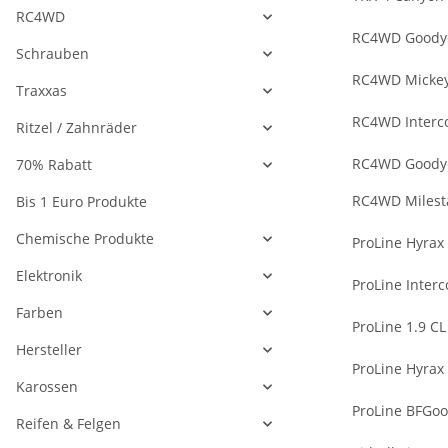
RC4WD
RC4WD Goodyea
Schrauben
RC4WD Mickey 
Traxxas
RC4WD Interco
Ritzel / Zahnräder
RC4WD Goodyea
70% Rabatt
RC4WD Milesta
Bis 1 Euro Produkte
Chemische Produkte
ProLine Hyrax 
Elektronik
ProLine Inter
Farben
ProLine 1.9 C
Hersteller
ProLine Hyrax
Karossen
ProLine BFGoo
Reifen & Felgen