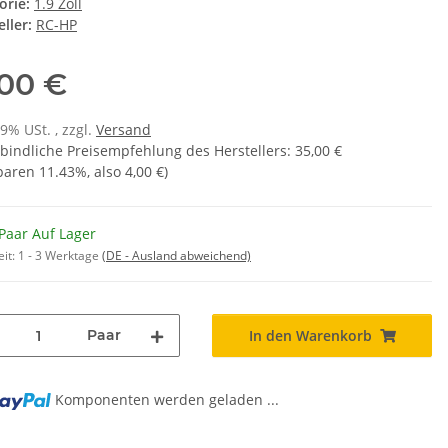
orie:
1.9 Zoll
ller:
RC-HP
,00 €
19% USt. , zzgl.
Versand
bindliche Preisempfehlung des Herstellers
:
35,00 €
sparen
11.43%
, also
4,00 €
)
Paar Auf Lager
eit:
1 - 3 Werktage
(DE - Ausland abweichend)
Paar
In den Warenkorb
Komponenten werden geladen ...