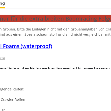
ung
nur für die extra breiten Boomracing Felg
n Größen. Bitte die Einlagen nicht mit den Größenangaben von Cra
sind aus einem Spezialschaumstoff und sind nicht vergleichbar mi
ll Foams (waterproof)
is:
ne Seite wird im Reifen nach außen montiert für einen besseren Se
olgende Reifen:
e Crawler Reifen
Trail