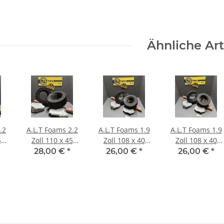
)
Gear #128
Stück)
Soft (2 Stück)
Ähnliche Art
.2
A.L.T Foams 2.2
A.L.T Foams 1.9
A.L.T Foams 1.9
5
Zoll 110 x 45
Zoll 108 x 40
Zoll 108 x 40
)
mm Super Soft
mm Ultra Super
mm Ultra Super
28,00 €
*
26,00 €
*
26,00 €
*
(2 Stück)
Soft (2 Stück)
Soft für 1 Lage
Gewicht (2
Stück)