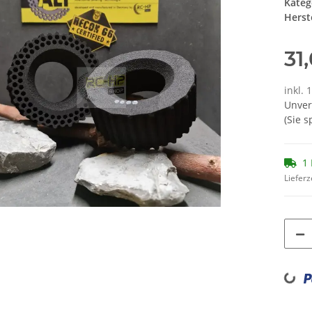
Kateg
Herste
31
inkl. 
Unver
(Sie 
1 
Lieferz
Loading...