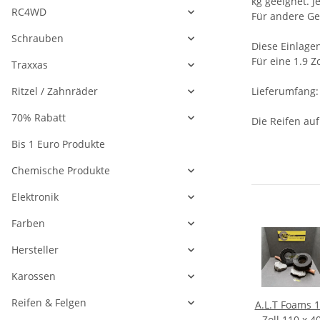
kg geeignet.
RC4WD
Für andere Ge
Schrauben
Diese Einlage
Für eine 1.9 Z
Traxxas
Ritzel / Zahnräder
Lieferumfang:
70% Rabatt
Die Reifen auf
Bis 1 Euro Produkte
Chemische Produkte
Elektronik
Farben
Hersteller
Karossen
Reifen & Felgen
nge
Pro-Line Hyrax
LOUISE CR-
A.L.T Foams 1
s TRX
1.9 (Super Soft)
CHAMP 1.9
Zoll 110 x 4