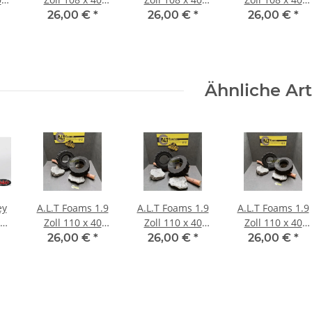
mm Ultra Super
mm Soft für 1
mm für 1 Lage
26,00 €
*
26,00 €
*
26,00 €
*
Soft (2 Stück)
Lage Gewicht (2
Gewicht (2
Stück)
Stück)
Ähnliche Art
ey
A.L.T Foams 1.9
A.L.T Foams 1.9
A.L.T Foams 1.9
9
Zoll 110 x 40
Zoll 110 x 40
Zoll 110 x 40
6
mm Super Soft
mm Super Soft
mm Soft (2
26,00 €
*
26,00 €
*
26,00 €
*
-
(2 Stück)
für 1 Lage
Stück)
Gewicht (2
Stück)