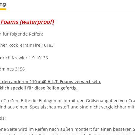
ung
l Foams (waterproof)
 für folgende Reifen:
cher RockTerrainTire 10183
drich Krawler 1.9 10136
ndmines 3156
it den anderen 110 x 40 A.L.T. Foams verwechseln.
klich speziell für diese Reifen gefertig.
n Größen. Bitte die Einlagen nicht mit den Größenangaben von Cra
sind aus einem Spezialschaumstoff und sind nicht vergleichbar mi
is:
ne Seite wird im Reifen nach außen montiert für einen besseren Se