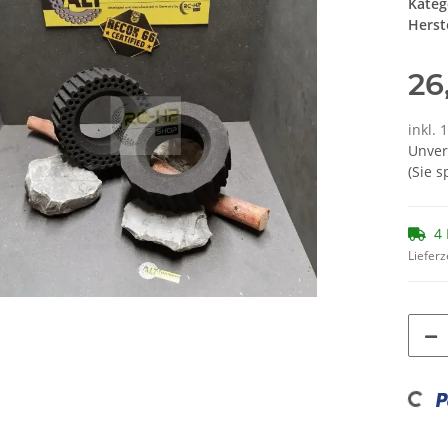
Kateg
Herste
26
inkl. 
Unver
(Sie 
4 
Lieferz
Loadin