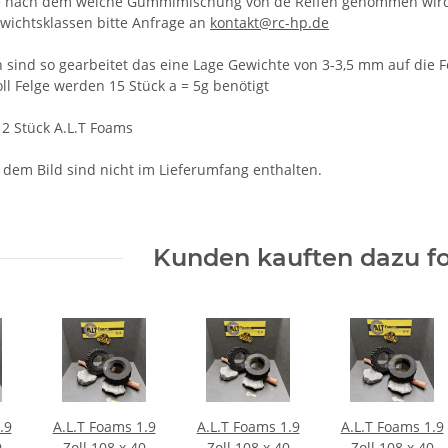
 Je nach dem welche Gummimischung von de Reifen genommen wir
wichtsklassen bitte Anfrage an
kontakt@rc-hp.de
n sind so gearbeitet das eine Lage Gewichte von 3-3,5 mm auf die 
oll Felge werden 15 Stück a = 5g benötigt
 2 Stück A.L.T Foams
 dem Bild sind nicht im Lieferumfang enthalten.
Kunden kauften dazu fo
.9
A.L.T Foams 1.9
A.L.T Foams 1.9
A.L.T Foams 1.9
0
Zoll 108 x 40
Zoll 108 x 40
Zoll 108 x 40