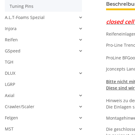
Beschreib
Tuning Pins
A.L.T-Foams Spezial
closed cel
Injora
Reifeneinlagen
Reifen
Pro-Line Tren
GSpeed
ProLine BFGoo
TGH
Jconcepts La
DLUX
Bitte nicht m
LGRP
Diese sind wir
Axial
Hinweis zu de
Crawler/Scaler
Die Einlagen 
Felgen
Montagehinwe
MST
Die geschlosse