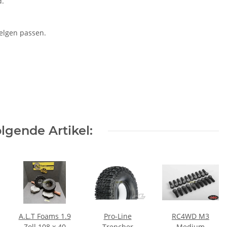
d.
Felgen passen.
lgende Artikel:
A.L.T Foams 1.9
Pro-Line
RC4WD M3
Zoll 108 x 40
Trencher
Medium