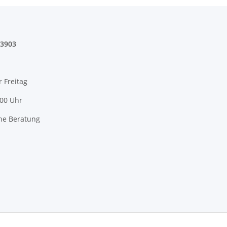
03903
r Freitag
:00 Uhr
he Beratung