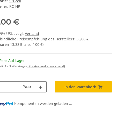
orie:
1.9 Zoll
ller:
RC-HP
,00 €
19% USt. , zzgl.
Versand
bindliche Preisempfehlung des Herstellers
:
30,00 €
sparen
13.33%
, also
4,00 €
)
Paar Auf Lager
eit:
1 - 3 Werktage
(DE - Ausland abweichend)
Paar
In den Warenkorb
g...
Komponenten werden geladen ...