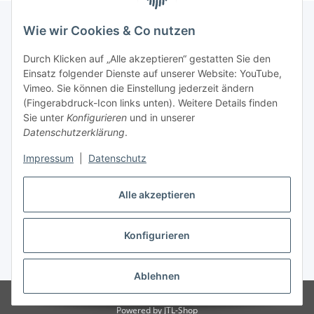
Wie wir Cookies & Co nutzen
Informationen
Durch Klicken auf „Alle akzeptieren“ gestatten Sie den
Einsatz folgender Dienste auf unserer Website: YouTube,
Vimeo. Sie können die Einstellung jederzeit ändern
036204. 803903
(Fingerabdruck-Icon links unten). Weitere Details finden
Achtung!!!
Sie unter
Konfigurieren
und in unserer
Datenschutzerklärung
.
Derzeit nur Freitag
Impressum
|
Datenschutz
16:00 – 19:00 Uhr
Telefonische Beratung
Alle akzeptieren
Konfigurieren
Vertrag widerrufen
* Alle Preise inkl. gesetzlicher USt., zzgl.
Versand
Ablehnen
© RC-High Performance
Irrtümer und Änderungen vorbehalten
Powered by
JTL-Shop