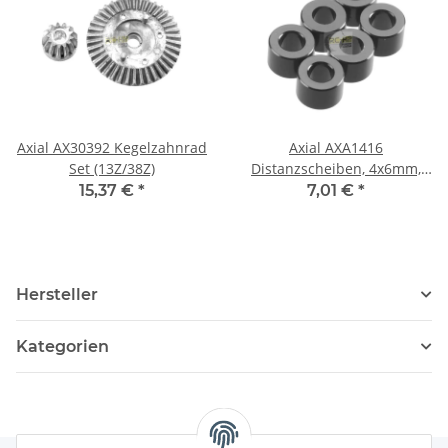
Axial AX30392 Kegelzahnrad
Axial AXA1416
Set (13Z/38Z)
Distanzscheiben, 4x6mm,
grau
15,37 €
*
7,01 €
*
Hersteller
Kategorien