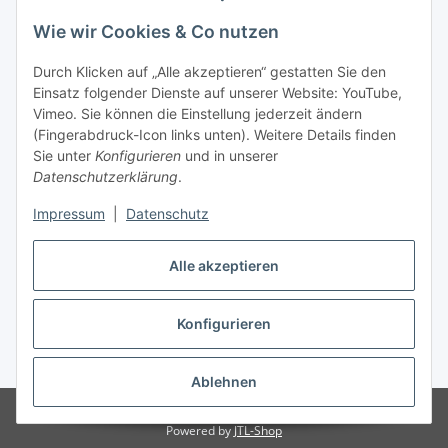
Wie wir Cookies & Co nutzen
Informationen
Durch Klicken auf „Alle akzeptieren“ gestatten Sie den
Einsatz folgender Dienste auf unserer Website: YouTube,
Vimeo. Sie können die Einstellung jederzeit ändern
036204. 803903
(Fingerabdruck-Icon links unten). Weitere Details finden
Achtung!!!
Sie unter
Konfigurieren
und in unserer
Datenschutzerklärung
.
Derzeit nur Freitag
Impressum
|
Datenschutz
16:00 – 19:00 Uhr
Telefonische Beratung
Alle akzeptieren
Konfigurieren
Vertrag widerrufen
* Alle Preise inkl. gesetzlicher USt., zzgl.
Versand
Ablehnen
© RC-High Performance
Irrtümer und Änderungen vorbehalten
Powered by
JTL-Shop