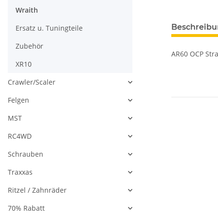
Wraith
Beschreib
Ersatz u. Tuningteile
Zubehör
AR60 OCP Stra
XR10
Crawler/Scaler
Felgen
MST
RC4WD
Schrauben
Traxxas
Ritzel / Zahnräder
70% Rabatt