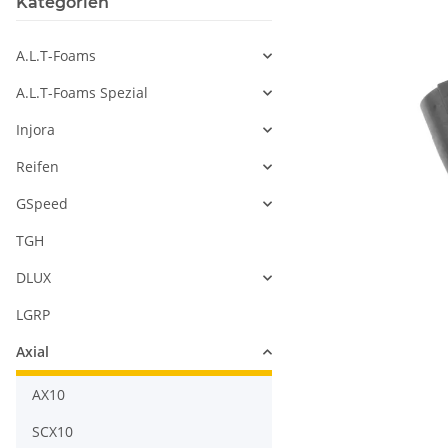
Kategorien
A.L.T-Foams
A.L.T-Foams Spezial
Injora
Reifen
GSpeed
TGH
DLUX
LGRP
Axial
AX10
SCX10