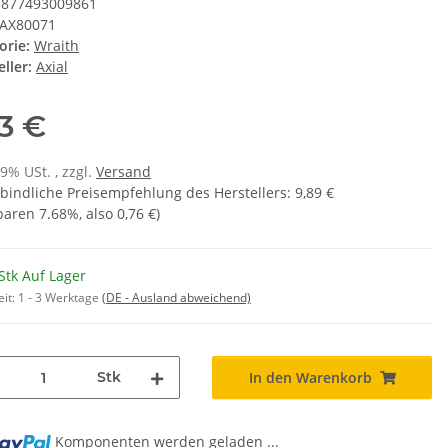
877493009861
AX80071
orie:
Wraith
ller:
Axial
13 €
19% USt. , zzgl.
Versand
bindliche Preisempfehlung des Herstellers
:
9,89 €
sparen
7.68%
, also
0,76 €
)
Stk Auf Lager
eit:
1 - 3 Werktage
(DE - Ausland abweichend)
Stk
In den Warenkorb
Komponenten werden geladen ...