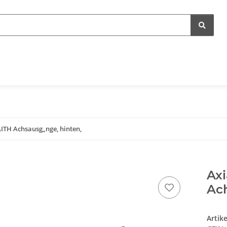
ITH Achsausg„nge, hinten,
Ax
Ach
Artik