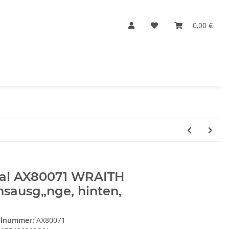
0,00 €
ial AX80071 WRAITH
sausg„nge, hinten,
elnummer:
AX80071