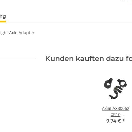
ung
ight Axle Adapter
Kunden kauften dazu fo
Axial AX80062
XR10
Lenkhebelträger
9,74 €
*
Hub (2