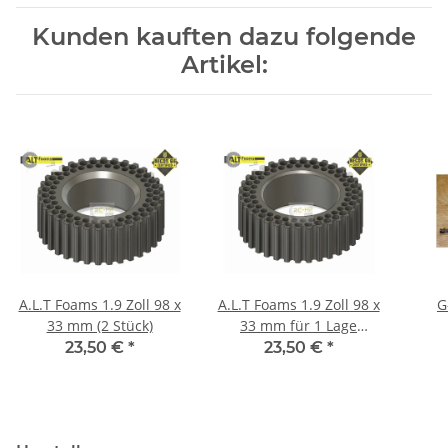
Kunden kauften dazu folgende
Artikel:
A.L.T Foams 1.9 Zoll 98 x
A.L.T Foams 1.9 Zoll 98 x
G
33 mm (2 Stück)
33 mm für 1 Lage
Gewicht (2 Stück)
23,50 €
*
23,50 €
*