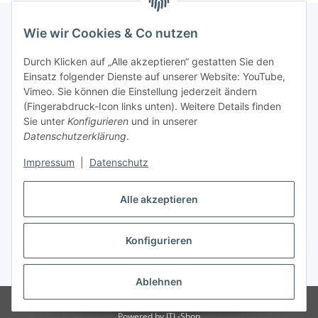
Wie wir Cookies & Co nutzen
Informationen
Durch Klicken auf „Alle akzeptieren“ gestatten Sie den
Einsatz folgender Dienste auf unserer Website: YouTube,
Vimeo. Sie können die Einstellung jederzeit ändern
036204. 803903
(Fingerabdruck-Icon links unten). Weitere Details finden
Achtung!!!
Sie unter
Konfigurieren
und in unserer
Datenschutzerklärung
.
Derzeit nur Freitag
Impressum
|
Datenschutz
16:00 – 19:00 Uhr
Telefonische Beratung
Alle akzeptieren
Konfigurieren
Vertrag widerrufen
* Alle Preise inkl. gesetzlicher USt., zzgl.
Versand
Ablehnen
© RC-High Performance
Irrtümer und Änderungen vorbehalten
Powered by
JTL-Shop