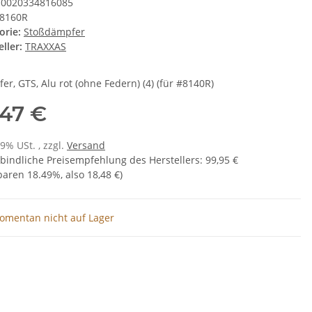
0020334816085
8160R
orie:
Stoßdämpfer
ller:
TRAXXAS
er, GTS, Alu rot (ohne Federn) (4) (für #8140R)
,47 €
19% USt. , zzgl.
Versand
bindliche Preisempfehlung des Herstellers
:
99,95 €
sparen
18.49%
, also
18,48 €
)
omentan nicht auf Lager