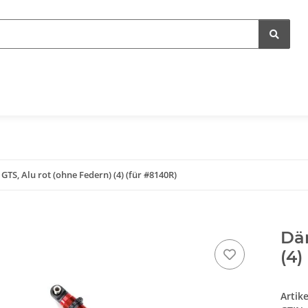
GTS, Alu rot (ohne Federn) (4) (für #8140R)
Däm
(4)
Artik