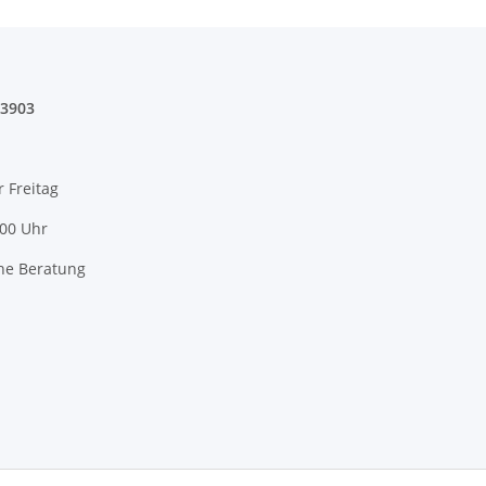
03903
r Freitag
:00 Uhr
he Beratung