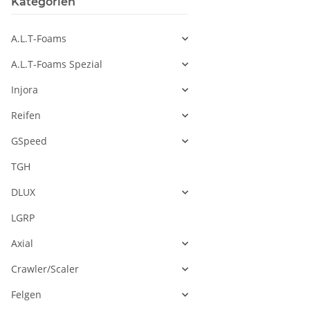
Kategorien
A.L.T-Foams
A.L.T-Foams Spezial
Injora
Reifen
GSpeed
TGH
DLUX
LGRP
Axial
Crawler/Scaler
Felgen