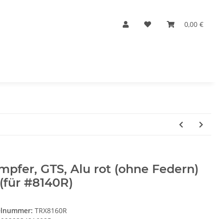
0,00 €
pfer, GTS, Alu rot (ohne Federn)
 (für #8140R)
elnummer:
TRX8160R