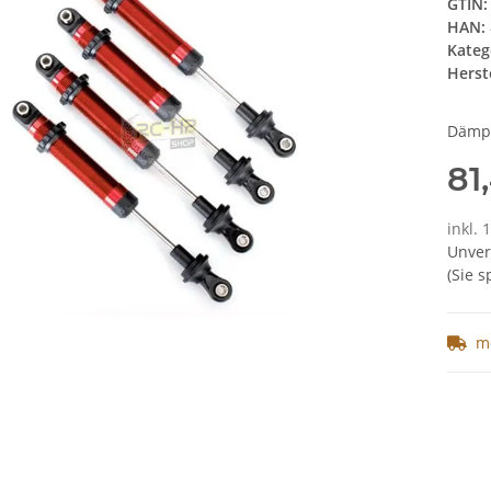
GTIN:
HAN:
Kateg
Herste
Dämpf
81
inkl. 
Unver
(Sie 
m