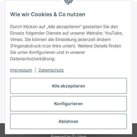
Wie wir Cookies & Co nutzen
Informationen
Durch Klicken auf „Alle akzeptieren“ gestatten Sie den
Einsatz folgender Dienste auf unserer Website: YouTube,
Vimeo. Sie können die Einstellung jederzeit ändern
036204. 803903
(Fingerabdruck-Icon links unten). Weitere Details finden
Achtung!!!
Sie unter
Konfigurieren
und in unserer
Datenschutzerklärung
.
Derzeit nur Freitag
Impressum
|
Datenschutz
16:00 – 19:00 Uhr
Telefonische Beratung
Alle akzeptieren
Konfigurieren
Vertrag widerrufen
* Alle Preise inkl. gesetzlicher USt., zzgl.
Versand
Ablehnen
© RC-High Performance
Irrtümer und Änderungen vorbehalten
Powered by
JTL-Shop