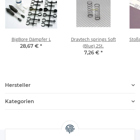
BigBore Dämpfer L
Dravtech springs Soft
Stoß
(Blue) 2St.
28,67 €
*
7,26 €
*
Hersteller
Kategorien