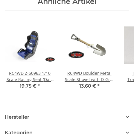
Ähnliche Artikel
RC4WD Z-S0963 1/10
RC4WD Boulder Metal
Scale Racing Seat (Dark
Scale Shovel with D-Grip
Tr
Blue)
(Wood) Z-S0452
19,75 €
*
13,60 €
*
Hersteller
Kategorien