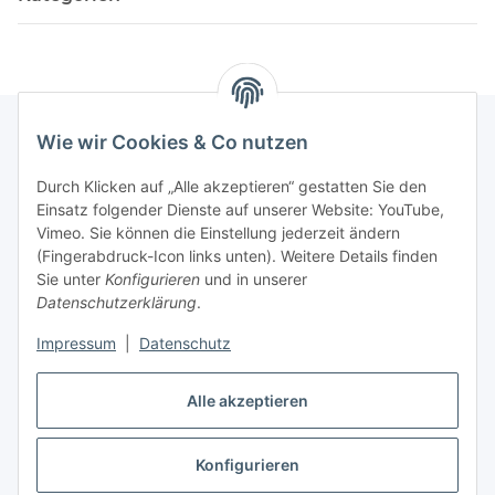
Wie wir Cookies & Co nutzen
Informationen
Durch Klicken auf „Alle akzeptieren“ gestatten Sie den
Einsatz folgender Dienste auf unserer Website: YouTube,
Vimeo. Sie können die Einstellung jederzeit ändern
036204. 803903
(Fingerabdruck-Icon links unten). Weitere Details finden
Achtung!!!
Sie unter
Konfigurieren
und in unserer
Datenschutzerklärung
.
Derzeit nur Freitag
Impressum
|
Datenschutz
16:00 – 19:00 Uhr
Telefonische Beratung
Alle akzeptieren
Konfigurieren
Vertrag widerrufen