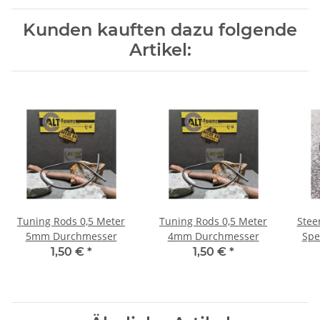
Kunden kauften dazu folgende
Artikel:
Tuning Rods 0,5 Meter
Tuning Rods 0,5 Meter
Stee
5mm Durchmesser
4mm Durchmesser
Spe
1,50 €
*
1,50 €
*