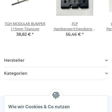
TGH MODULAR BUMPER
FCP
115mm Titanium
Hamberger/Cheezberger
Pe
Skid Plate
38,82 €
*
56,46 €
*
Hersteller
Kategorien
Wie wir Cookies & Co nutzen