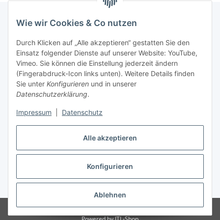
Wie wir Cookies & Co nutzen
Informationen
Durch Klicken auf „Alle akzeptieren“ gestatten Sie den
Einsatz folgender Dienste auf unserer Website: YouTube,
Vimeo. Sie können die Einstellung jederzeit ändern
036204. 803903
(Fingerabdruck-Icon links unten). Weitere Details finden
Achtung!!!
Sie unter
Konfigurieren
und in unserer
Datenschutzerklärung
.
Derzeit nur Freitag
Impressum
|
Datenschutz
16:00 – 19:00 Uhr
Telefonische Beratung
Alle akzeptieren
Konfigurieren
Vertrag widerrufen
* Alle Preise inkl. gesetzlicher USt., zzgl.
Versand
Ablehnen
© RC-High Performance
Irrtümer und Änderungen vorbehalten
Powered by
JTL-Shop