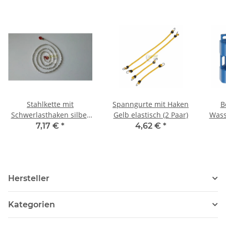
Stahlkette mit
Spanngurte mit Haken
B
Schwerlasthaken silber
Gelb elastisch (2 Paar)
Wass
100 cm Crawler
7,17 €
*
4,62 €
*
Hersteller
Kategorien