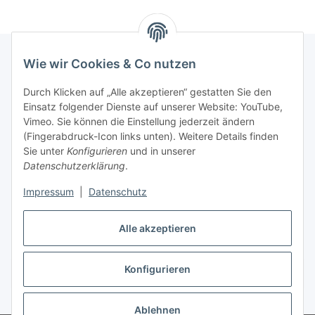
Wie wir Cookies & Co nutzen
Informationen
Durch Klicken auf „Alle akzeptieren“ gestatten Sie den
Einsatz folgender Dienste auf unserer Website: YouTube,
Vimeo. Sie können die Einstellung jederzeit ändern
036204. 803903
(Fingerabdruck-Icon links unten). Weitere Details finden
Achtung!!!
Sie unter
Konfigurieren
und in unserer
Datenschutzerklärung
.
Derzeit nur Freitag
Impressum
|
Datenschutz
16:00 – 19:00 Uhr
Telefonische Beratung
Alle akzeptieren
Konfigurieren
Vertrag widerrufen
* Alle Preise inkl. gesetzlicher USt., zzgl.
Versand
Ablehnen