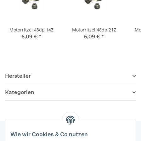
Motorritzel 48dp 14Z
Motorritzel 48dp 21Z
Mo
6,09 €
*
6,09 €
*
Hersteller
Kategorien
Wie wir Cookies & Co nutzen