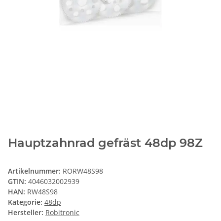
Hauptzahnrad gefräst 48dp 98Z
Artikelnummer:
RORW48S98
GTIN:
4046032002939
HAN:
RW48S98
Kategorie:
48dp
Hersteller:
Robitronic