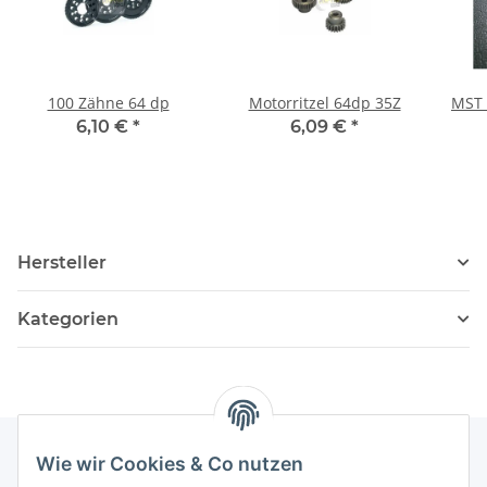
100 Zähne 64 dp
Motorritzel 64dp 35Z
MST 
6,10 €
*
6,09 €
*
Hersteller
Kategorien
Wie wir Cookies & Co nutzen