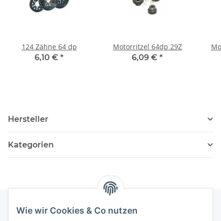
124 Zähne 64 dp
Motorritzel 64dp 29Z
Mo
6,10 €
*
6,09 €
*
Hersteller
Kategorien
Wie wir Cookies & Co nutzen