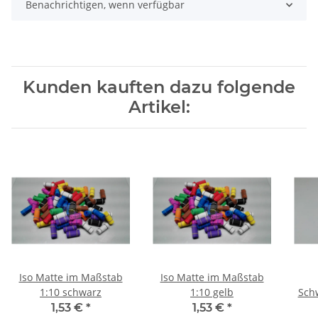
Benachrichtigen, wenn verfügbar
Kunden kauften dazu folgende
Artikel:
Iso Matte im Maßstab
Iso Matte im Maßstab
1:10 schwarz
1:10 gelb
Schw
1,53 €
*
1,53 €
*