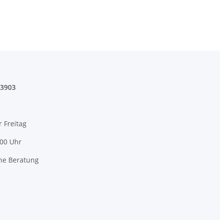
03903
r Freitag
:00 Uhr
he Beratung