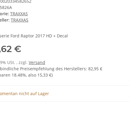
0020334582652
5826A
orie:
TRAXXAS
ller:
TRAXXAS
serie Ford Raptor 2017 HD + Decal
,62 €
19% USt. , zzgl.
Versand
bindliche Preisempfehlung des Herstellers
:
82,95 €
sparen
18.48%
, also
15,33 €
)
omentan nicht auf Lager