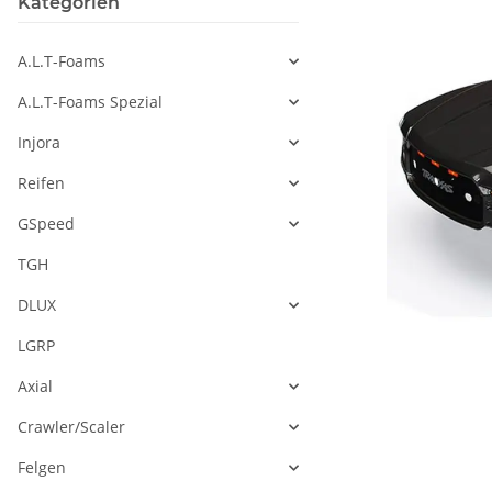
Kategorien
A.L.T-Foams
A.L.T-Foams Spezial
Injora
Reifen
GSpeed
TGH
DLUX
LGRP
Axial
Crawler/Scaler
Felgen