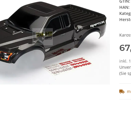
GTIN:
HAN:
Kateg
Herste
Karos
67
inkl. 
Unver
(Sie 
m