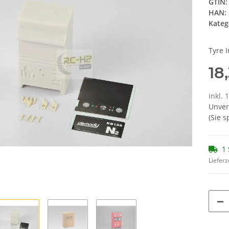
GTIN:
HAN:
Kateg
Tyre I
18
inkl. 
Unver
(Sie 
1 
Lieferz
Loading...