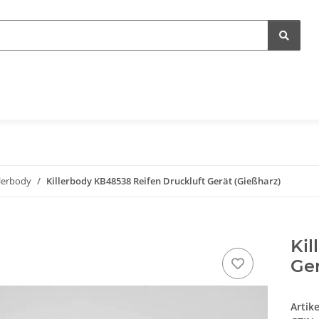
llerbody
Killerbody KB48538 Reifen Druckluft Gerät (Gießharz)
Kil
Ger
Artik