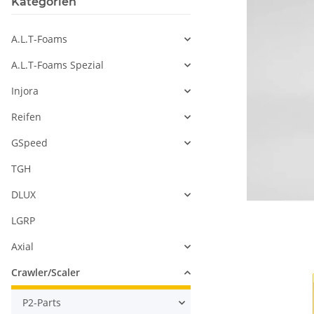
Kategorien
A.L.T-Foams
A.L.T-Foams Spezial
Injora
Reifen
GSpeed
TGH
DLUX
LGRP
Axial
Crawler/Scaler
P2-Parts