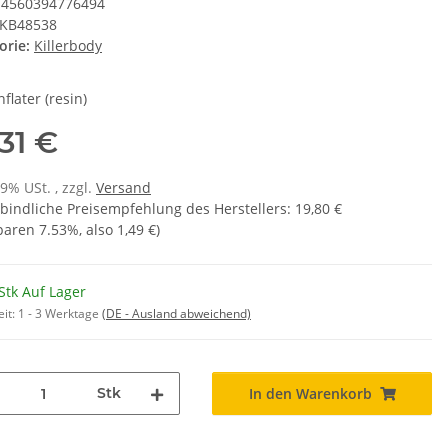
4560394776494
KB48538
orie:
Killerbody
nflater (resin)
,31 €
19% USt. , zzgl.
Versand
bindliche Preisempfehlung des Herstellers
:
19,80 €
sparen
7.53%
, also
1,49 €
)
Stk Auf Lager
eit:
1 - 3 Werktage
(DE - Ausland abweichend)
Stk
In den Warenkorb