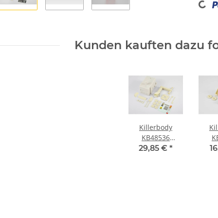
Kunden kauften dazu fo
Killerbody
Ki
KB48536
K
Reifenwechsler
Feu
29,85 €
*
16
(Gießharz)
(G