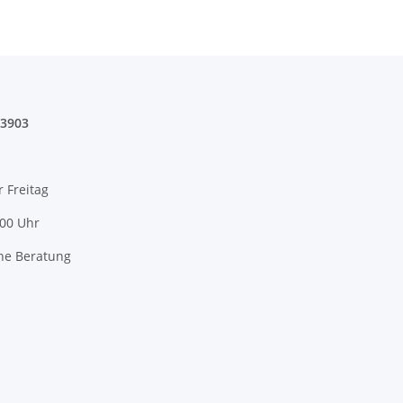
03903
r Freitag
:00 Uhr
he Beratung