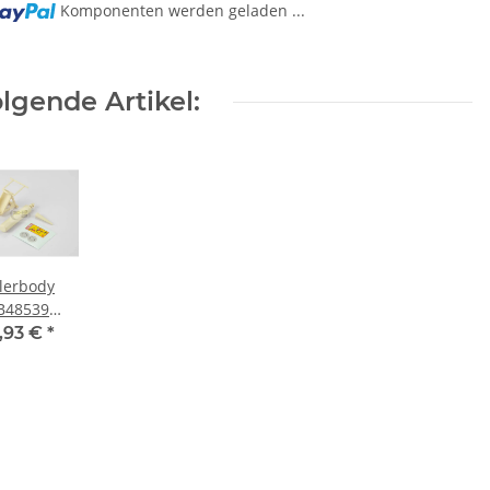
Komponenten werden geladen ...
lgende Artikel:
llerbody
B48539
erlöscher
,93 €
*
ießharz)