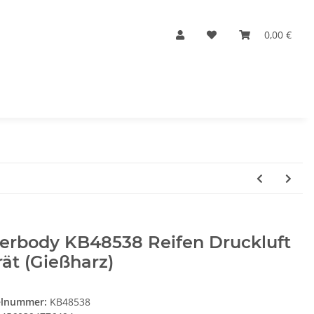
0,00 €
lerbody KB48538 Reifen Druckluft
ät (Gießharz)
elnummer:
KB48538