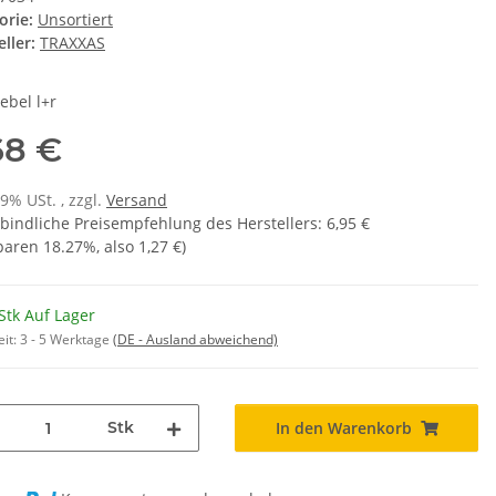
orie:
Unsortiert
ller:
TRAXXAS
ebel l+r
68 €
19% USt. , zzgl.
Versand
bindliche Preisempfehlung des Herstellers
:
6,95 €
sparen
18.27%
, also
1,27 €
)
Stk Auf Lager
eit:
3 - 5 Werktage
(DE - Ausland abweichend)
Stk
In den Warenkorb