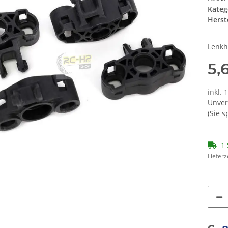
Kateg
Herste
Lenkh
5,
inkl. 
Unver
(Sie 
1 
Lieferz
Loading...