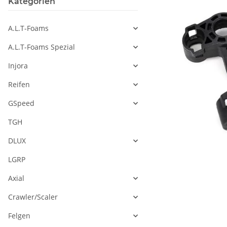
Kategorien
A.L.T-Foams
A.L.T-Foams Spezial
Injora
Reifen
GSpeed
TGH
DLUX
LGRP
Axial
Crawler/Scaler
Felgen