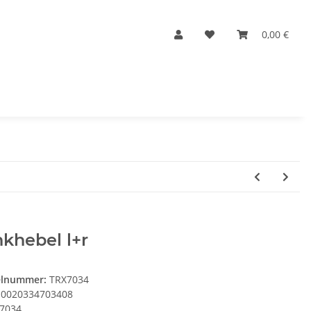
0,00 €
khebel l+r
elnummer:
TRX7034
0020334703408
7034