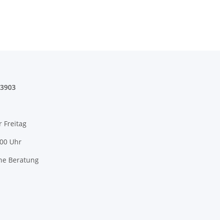
03903
r Freitag
:00 Uhr
he Beratung