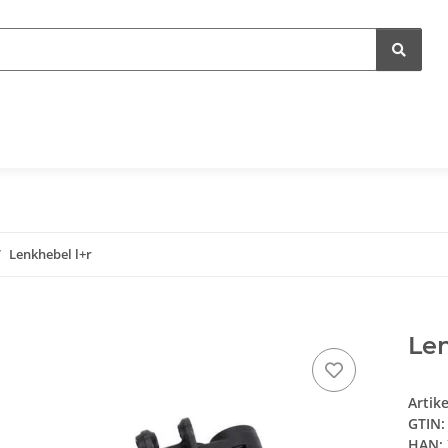
Lenkhebel l+r
Len
Artik
GTIN:
HAN: