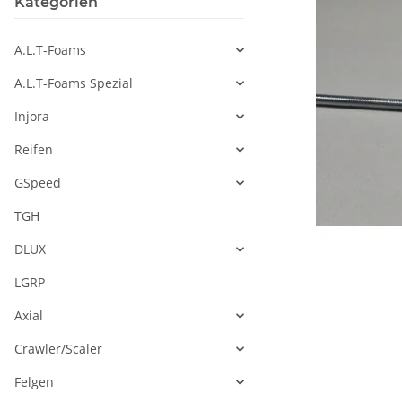
Kategorien
A.L.T-Foams
A.L.T-Foams Spezial
Injora
Reifen
GSpeed
TGH
DLUX
LGRP
Axial
Crawler/Scaler
Felgen