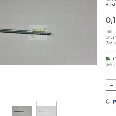
Herste
0,
inkl. 
Unver
(Sie 
10
Lieferz
Loading...