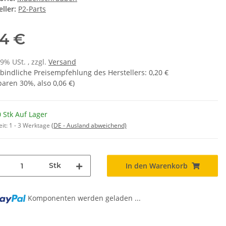
ller:
P2-Parts
14 €
19% USt. , zzgl.
Versand
bindliche Preisempfehlung des Herstellers
:
0,20 €
sparen
30%
, also
0,06 €
)
 Stk Auf Lager
eit:
1 - 3 Werktage
(DE - Ausland abweichend)
Stk
In den Warenkorb
Komponenten werden geladen ...