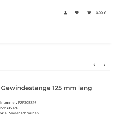
0,00 €
 Gewindestange 125 mm lang
elnummer:
P2P305326
P2P305326
orie:
Madenschrauben