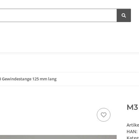
 Gewindestange 125 mm lang
M3
Artik
HAN:
Kateg