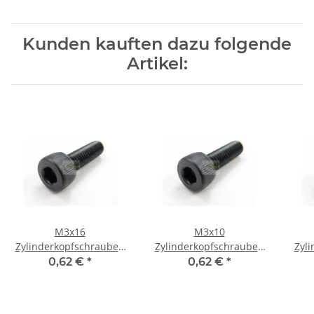
Loading...
Kunden kauften dazu folgende
Artikel:
M3x16
M3x10
Zylinderkopfschrauben
Zylinderkopfschrauben
Zyl
mit Innensechskant 6 St.
mit Innensechskant 6 St.
mit 
0,62 €
*
0,62 €
*