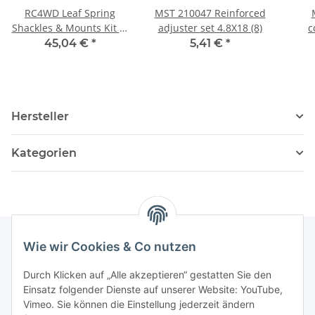
RC4WD Leaf Spring
MST 210047 Reinforced
Shackles & Mounts Kit Z-
adjuster set 4.8X18 (8)
c
S0047
45,04 €
*
5,41 €
*
Hersteller
Kategorien
Wie wir Cookies & Co nutzen
Informationen
Durch Klicken auf „Alle akzeptieren“ gestatten Sie den
Einsatz folgender Dienste auf unserer Website: YouTube,
Vimeo. Sie können die Einstellung jederzeit ändern
036204. 803903