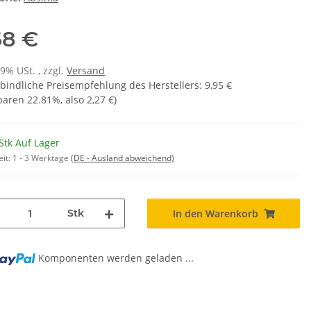
68 €
19% USt. , zzgl.
Versand
bindliche Preisempfehlung des Herstellers
:
9,95 €
sparen
22.81%
, also
2,27 €
)
Stk Auf Lager
eit:
1 - 3 Werktage
(DE - Ausland abweichend)
Stk
In den Warenkorb
Komponenten werden geladen ...