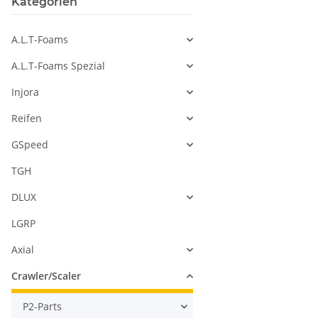
Kategorien
A.L.T-Foams
A.L.T-Foams Spezial
Injora
Reifen
GSpeed
TGH
DLUX
LGRP
Axial
Crawler/Scaler
P2-Parts