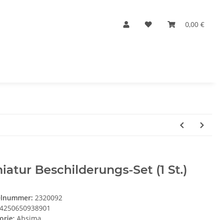
0,00 €
iatur Beschilderungs-Set (1 St.)
elnummer:
2320092
4250650938901
orie:
Absima