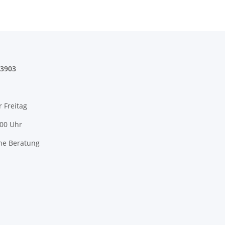
03903
r Freitag
:00 Uhr
he Beratung