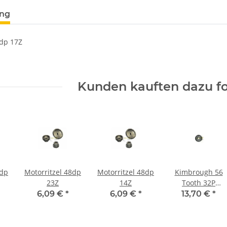
ung
8dp 17Z
Kunden kauften dazu fo
8dp
Motorritzel 48dp
Motorritzel 48dp
Kimbrough 56
23Z
14Z
Tooth 32P
Precision Spur
6,09 €
*
6,09 €
*
13,70 €
*
Gear #128