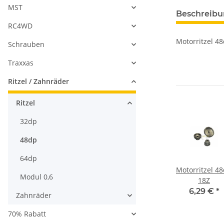
MST
Beschreib
RC4WD
Motorritzel 4
Schrauben
Traxxas
Ritzel / Zahnräder
Ritzel
32dp
48dp
64dp
039
MST 210545
90 Zähne 48 dp
Motorritzel 4
Modul 0,6
base
Steel gear
18Z
6,10 €
*
m
holder
*
9,24 €
*
6,29 €
*
Zahnräder
ies
70% Rabatt