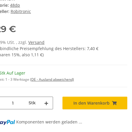
orie:
48dp
ller:
Robitronic
29 €
19% USt. , zzgl.
Versand
bindliche Preisempfehlung des Herstellers
:
7,40 €
sparen
15%
, also
1,11 €
)
Stk Auf Lager
eit:
1 - 3 Werktage
(DE - Ausland abweichend)
Stk
In den Warenkorb
Komponenten werden geladen ...