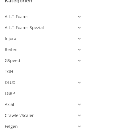
Kategorien
A.L.T-Foams
A.L.T-Foams Spezial
Injora
Reifen
GSpeed
TGH
DLUX
LGRP
Axial
Crawler/Scaler
Felgen