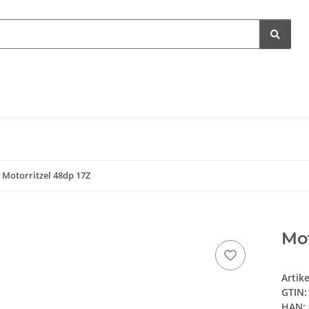
Motorritzel 48dp 17Z
Mot
Artik
GTIN:
HAN: