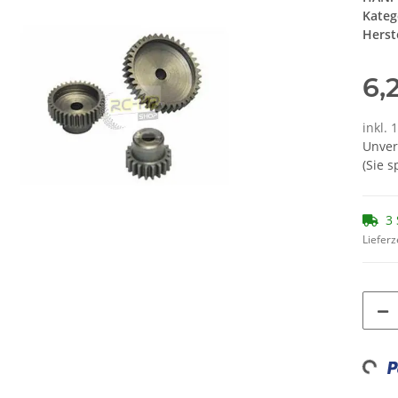
Kateg
Herste
6,
inkl. 
Unver
(Sie 
3 
Lieferz
Loading...