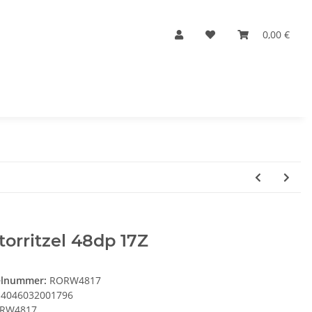
0,00 €
orritzel 48dp 17Z
elnummer:
RORW4817
4046032001796
RW4817