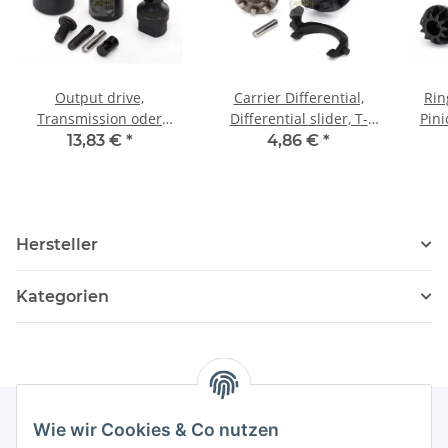
Output drive,
Carrier Differential,
Rin
Transmission oder
Differential slider, T-
Pini
Differential
Lock-Gabel
13,83 €
*
4,86 €
*
Hersteller
Kategorien
Wie wir Cookies & Co nutzen