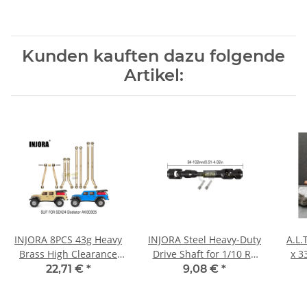
Kunden kauften dazu folgende
Artikel:
INJORA 8PCS 43g Heavy
INJORA Steel Heavy-Duty
A.L.
Brass High Clearance
Drive Shaft for 1/10 RC
x 3
Chassis 4 Links Set for
Car Crawler - 84-102mm
22,71 €
*
9,08 €
*
Axial SCX24 Jeep
Gladiator