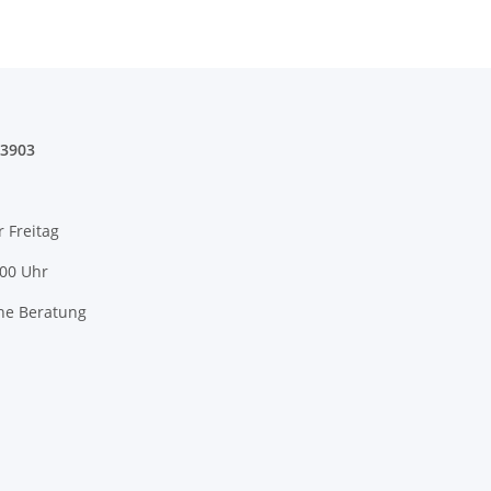
03903
r Freitag
:00 Uhr
he Beratung