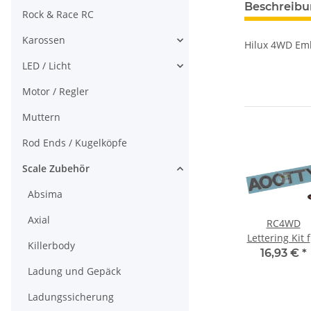
Beschreib
Rock & Race RC
Karossen
Hilux 4WD Emb
LED / Licht
Motor / Regler
Muttern
Rod Ends / Kugelköpfe
Scale Zubehör
Absima
Axial
40
RC4WD King
RC4WD 5mm
RC4WD
r
Kong Tow
Black Spacer
Lettering Kit 
Killerbody
otor
Shackle Z-S0093
with M3 Hole
Mojave and
€
*
9,09 €
*
5,74 €
*
16,93 €
*
003
(10) Z-S0821
Tamiya
Ladung und Gepäck
Hilux/Tundr
Bodies Z-S05
Ladungssicherung