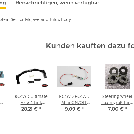
ung
Benachrichtigen, wenn verfügbar
lem Set for Mojave and Hilux Body
Kunden kauften dazu fo
RC4WD Ultimate
RC4WD RC4WD
Steering wheel
for
Axle 4 Link
Mini ON/OFF
Foam groß für 6
Mount Z-S0133
Switch For
Kanal Absima
28,21 €
*
9,09 €
*
7,00 €
*
Lighting Unit Z-
und die Flysky
a
E0081
GT3C
51