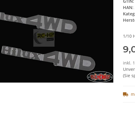
GTIN:
HAN:
Kateg
Herste
1/10 
9,
inkl. 
Unver
(Sie 
m