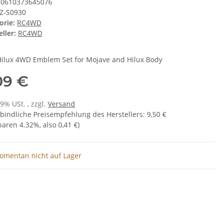
0610373645076
Z-S0930
orie:
RC4WD
ller:
RC4WD
Hilux 4WD Emblem Set for Mojave and Hilux Body
09 €
19% USt. , zzgl.
Versand
bindliche Preisempfehlung des Herstellers
:
9,50 €
sparen
4.32%
, also
0,41 €
)
omentan nicht auf Lager