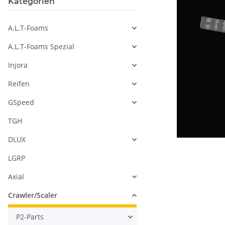
Kategorien
A.L.T-Foams
A.L.T-Foams Spezial
Injora
Reifen
GSpeed
TGH
DLUX
LGRP
Axial
Crawler/Scaler
P2-Parts