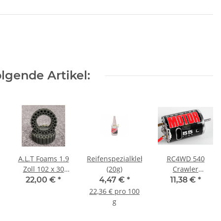
lgende Artikel:
A.L.T Foams 1.9
Reifenspezialkleber
RC4WD 540
Zoll 102 x 30
(20g)
Crawler
mm weich für 1
Brushed Motor
22,00 €
*
4,47 €
*
11,38 €
*
Lage Gewicht (2
55T Z-E0003
22,36 € pro 100
Stück)
g