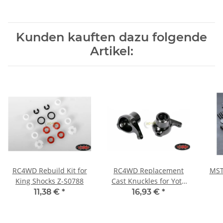
Kunden kauften dazu folgende
Artikel:
RC4WD Rebuild Kit for
RC4WD Replacement
MST
King Shocks Z-S0788
Cast Knuckles for Yota
Axle Z-S0636
11,38 €
*
16,93 €
*