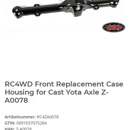
RC4WD Front Replacement Case
Housing for Cast Yota Axle Z-
A0078
Artikelnummer:
RC4ZA0078
GTIN:
0091037075284
HAN:
Z-A0078