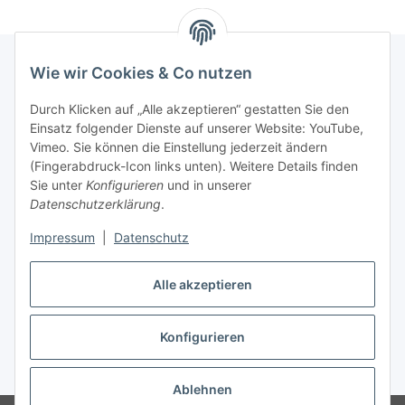
Wie wir Cookies & Co nutzen
Informationen
Durch Klicken auf „Alle akzeptieren“ gestatten Sie den
Einsatz folgender Dienste auf unserer Website: YouTube,
Vimeo. Sie können die Einstellung jederzeit ändern
036204. 803903
(Fingerabdruck-Icon links unten). Weitere Details finden
Achtung!!!
Sie unter
Konfigurieren
und in unserer
Datenschutzerklärung
.
Derzeit nur Freitag
Impressum
|
Datenschutz
16:00 – 19:00 Uhr
Telefonische Beratung
Alle akzeptieren
Konfigurieren
Vertrag widerrufen
* Alle Preise inkl. gesetzlicher USt., zzgl.
Versand
Ablehnen