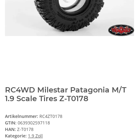
RC4WD Milestar Patagonia M/T
1.9 Scale Tires Z-T0178
Artikelnummer:
RC4ZT0178
GTIN:
0639302597118
HAN:
Z-T0178
Kategorie:
1.9 Zoll