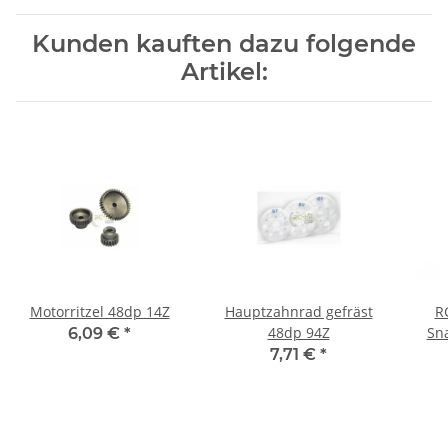
Kunden kauften dazu folgende
Artikel:
Motorritzel 48dp 14Z
Hauptzahnrad gefräst
R
48dp 94Z
Sna
6,09 €
*
7,71 €
*