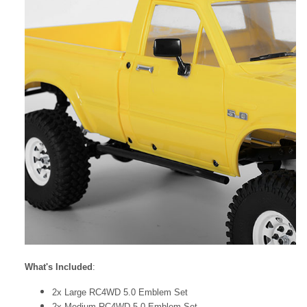
What's Included
:
2x Large
RC4WD
5.0 Emblem
Set
2x Medium
RC4WD
5.0 Emblem
Set