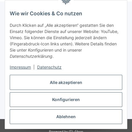
Wie wir Cookies & Co nutzen
Informationen
Durch Klicken auf „Alle akzeptieren“ gestatten Sie den
Einsatz folgender Dienste auf unserer Website: YouTube,
Vimeo. Sie können die Einstellung jederzeit ändern
036204. 803903
(Fingerabdruck-Icon links unten). Weitere Details finden
Achtung!!!
Sie unter
Konfigurieren
und in unserer
Datenschutzerklärung
.
Derzeit nur Freitag
Impressum
|
Datenschutz
16:00 – 19:00 Uhr
Alle akzeptieren
Telefonische Beratung
Konfigurieren
Vertrag widerrufen
* Alle Preise inkl. gesetzlicher USt., zzgl.
Versand
Ablehnen
© RC-High Performance
Irrtümer und Änderungen vorbehalten
Powered by
JTL-Shop